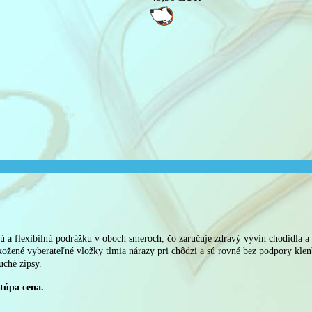
flexibilnú podrážku v oboch smeroch, čo zaručuje zdravý vývin chodidla a k
é kožené vyberateľné vložky tlmia nárazy pri chôdzi a sú rovné bez podpory kl
uché zipsy.
túpa cena.