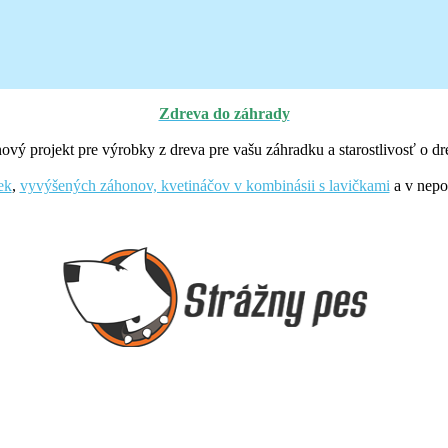
Zdreva do záhrady
ový projekt pre výrobky z dreva pre vašu záhradku a starostlivosť o dr
ek
,
vyvýšených záhonov, kvetináčov v kombinásii s lavičkami
a v nepo