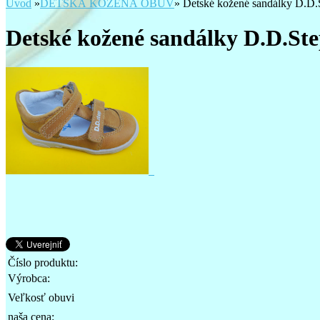
Úvod
»
DETSKÁ KOŽENÁ OBUV
»
Detské kožené sandálky D.
Detské kožené sandálky D.D.S
Číslo produktu:
Výrobca:
Veľkosť obuvi
naša cena: