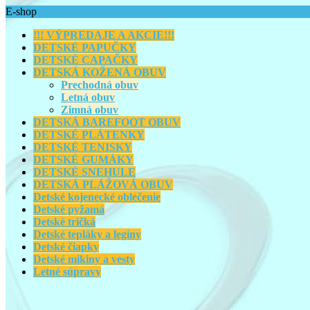
E-shop
!!! VÝPREDAJE A AKCIE!!!
DETSKÉ PAPUČKY
DETSKÉ CAPAČKY
DETSKÁ KOŽENÁ OBUV
Prechodná obuv
Letná obuv
Zimná obuv
DETSKÁ BAREFOOT OBUV
DETSKÉ PLÁTENKY
DETSKÉ TENISKY
DETSKÉ GUMÁKY
DETSKÉ SNEHULE
DETSKÁ PLÁŽOVÁ OBUV
Detské kojenecké oblečenie
Detské pyžamá
Detské tričká
Detské tepláky a legíny
Detské čiapky
Detské mikiny a vesty
Letné súpravy