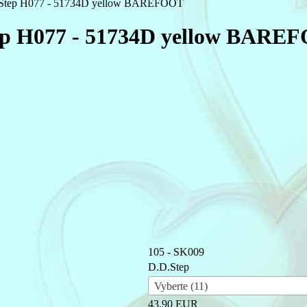
D.Step H077 - 51734D yellow BAREFOOT
tep H077 - 51734D yellow BARE
105 - SK009
D.D.Step
Vyberte (11)
43,90 EUR