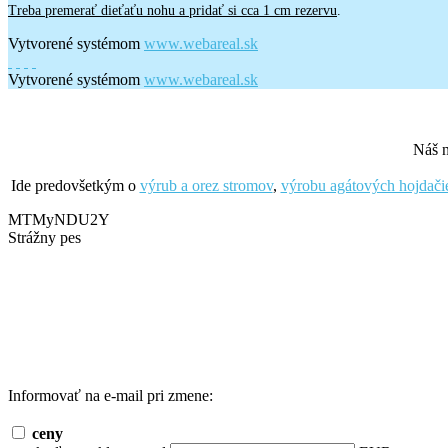
Treba premerať dieťaťu nohu a pridať si cca 1 cm rezervu
.
Vytvorené systémom
www.webareal.sk
Vytvorené systémom
www.webareal.sk
Náš n
Ide predovšetkým o
výrub a orez stromov
,
výrobu agátových hojdači
MTMyNDU2Y
Strážny pes
Informovať na e-mail pri zmene:
ceny