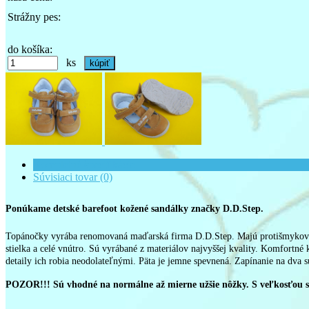
Strážny pes:
do košíka:
ks
Kompletné špecifikácie
Súvisiaci tovar (0)
Ponúkame detské barefoot kožené sandálky značky D.D.Step.
Topánočky vyrába renomovaná maďarská firma D.D.Step. Majú protišmykovú a 
stielka a celé vnútro. Sú vyrábané z materiálov najvyššej kvality. Komfortn
detaily ich robia neodolateľnými. Päta je jemne spevnená. Zapínanie na dva s
POZOR!!! Sú vhodné na normálne až mierne užšie nôžky. S veľkosťou s