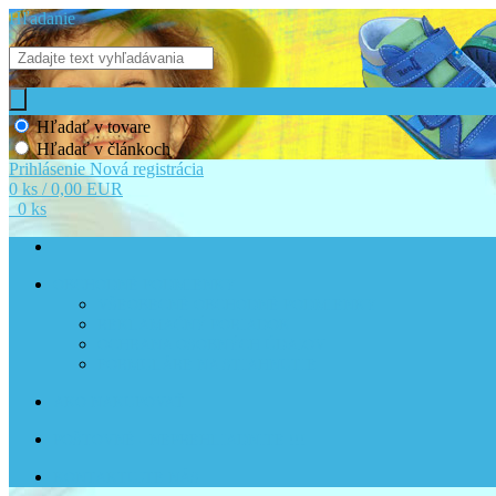
Hľadanie
Hľadať v tovare
Hľadať v článkoch
Prihlásenie
Nová registrácia
0 ks / 0,00 EUR
0 ks
OBCHODNÉ PODMIENKY
VŠEOBECNÉ OBCHODNÉ PODMIENKY
REKLAMAČNÝ PORIADOK
OCHRANA OSOBNÝCH ÚDAJOV
FORMULÁRE NA STIAHNUTIE
AKO NAKUPOVAŤ
POŠTOVNÉ - NEPREHLIADNITE !!!
KONTAKTUJTE NÁS