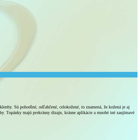
lenby. Sú pohodlné, odľahčené, celokožené, to znamená, že kožená je aj
enby. Topánky majú prekrásny dizajn, krásne aplikácie a mnohé iné zaujímavé