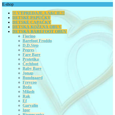
E-shop
!!! VÝPREDAJE A AKCIE!!!
DETSKÉ PAPUČKY
DETSKÉ CAPAČKY
DETSKÁ KOŽENÁ OBUV
DETSKÁ BAREFOOT OBUV
Fiorino
Barefoot Froddo
D.D.Step
Pegres
Fare Bare
Protetika
Čechfoot
Baby Bare
Jonap
Bundgaard
Freycoo
Beda
Milash
Rak
Ef
Garvalín
Igor
Biomecanics