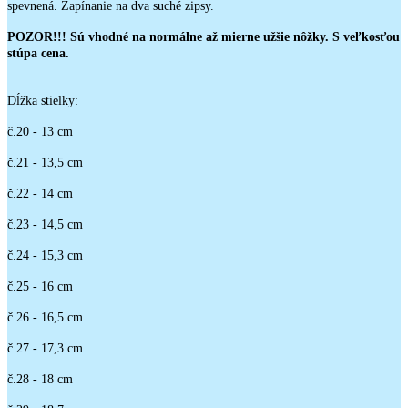
spevnená. Zapínanie na dva suché zipsy.
POZOR!!! Sú vhodné na normálne až mierne užšie nôžky. S veľkosťou
stúpa cena.
Dĺžka stielky:
č.20 - 13 cm
č.21 - 13,5 cm
č.22 - 14 cm
č.23 - 14,5 cm
č.24 - 15,3 cm
č.25 - 16 cm
č.26 - 16,5 cm
č.27 - 17,3 cm
č.28 - 18 cm