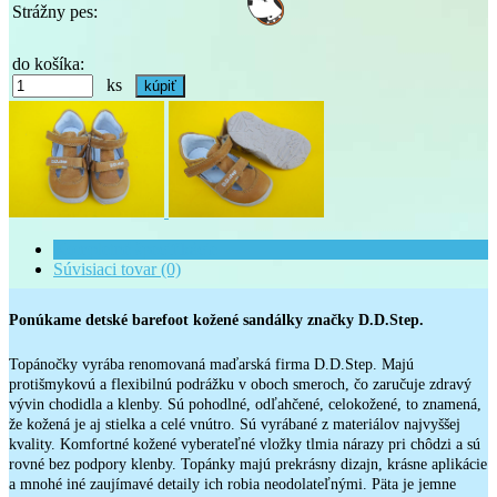
Strážny pes:
do košíka:
ks
Kompletné špecifikácie
Súvisiaci tovar (0)
Ponúkame detské barefoot kožené sandálky značky D.D.Step.
Topánočky vyrába renomovaná maďarská firma D.D.Step. Majú
protišmykovú a flexibilnú podrážku v oboch smeroch, čo zaručuje zdravý
vývin chodidla a klenby. Sú pohodlné, odľahčené, celokožené, to znamená,
že kožená je aj stielka a celé vnútro. Sú vyrábané z materiálov najvyššej
kvality. Komfortné kožené vyberateľné vložky tlmia nárazy pri chôdzi a sú
rovné bez podpory klenby. Topánky majú prekrásny dizajn, krásne aplikácie
a mnohé iné zaujímavé detaily ich robia neodolateľnými. Päta je jemne