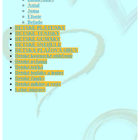
Antal
Joma
Efoote
Befado
DETSKÉ PLÁTENKY
DETSKÉ TENISKY
DETSKÉ GUMÁKY
DETSKÉ SNEHULE
DETSKÁ PLÁŽOVÁ OBUV
Detské kojenecké oblečenie
Detské pyžamá
Detské tričká
Detské tepláky a legíny
Detské čiapky
Detské mikiny a vesty
Letné súpravy