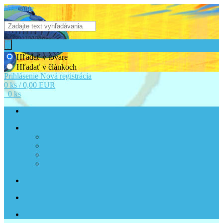
Hľadanie
Hľadať v tovare
Hľadať v článkoch
Prihlásenie
Nová registrácia
0 ks / 0,00 EUR
0 ks
OBCHODNÉ PODMIENKY
VŠEOBECNÉ OBCHODNÉ PODMIENKY
REKLAMAČNÝ PORIADOK
OCHRANA OSOBNÝCH ÚDAJOV
FORMULÁRE NA STIAHNUTIE
AKO NAKUPOVAŤ
POŠTOVNÉ - NEPREHLIADNITE !!!
KONTAKTUJTE NÁS