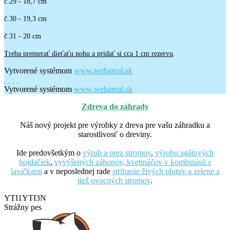
č.29 - 18,7 cm
č.30 - 19,3 cm
č.31 - 20 cm
Treba premerať dieťaťu nohu a pridať si cca 1 cm rezervu
.
Vytvorené systémom
www.webareal.sk
Vytvorené systémom
www.webareal.sk
Zdreva do záhrady
Náš nový projekt pre výrobky z dreva pre vašu záhradku a
starostlivosť o dreviny.
Ide predovšetkým o
výrub a orez stromov
,
výrobu agátových
hojdačiek
,
vyvýšených záhonov, kvetináčov v kombinásii s
lavičkami
a v neposlednej rade
strihanie živých plotov a zelene a
tiež ovocných stromov
.
YTI1YTI3N
Strážny pes