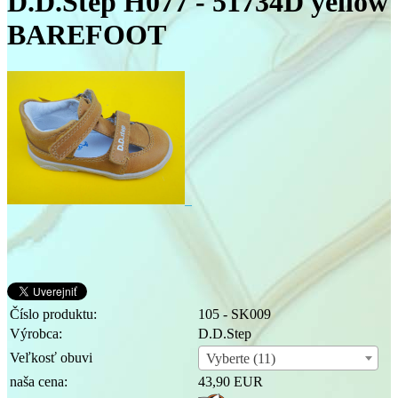
D.D.Step H077 - 51734D yellow
BAREFOOT
Číslo produktu:
105 - SK009
Výrobca:
D.D.Step
Veľkosť obuvi
Vyberte (11)
naša cena:
43,90 EUR